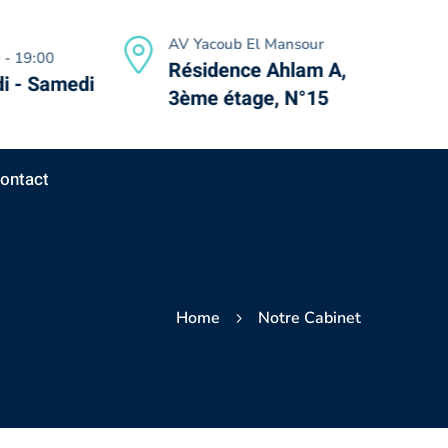
AV Yacoub El Mansour
 - 19:00
Résidence Ahlam A,
i - Samedi
3ème étage, N°15
ontact
Home
Notre Cabinet