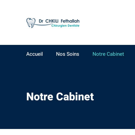
AV Yacoub El Mansour
09:00 - 19:00
Résidence Ahlam A,
Lundi - Samedi
3ème étage, N°15
Accueil
Nos Soins
Notre Cabinet
Notre Cabinet