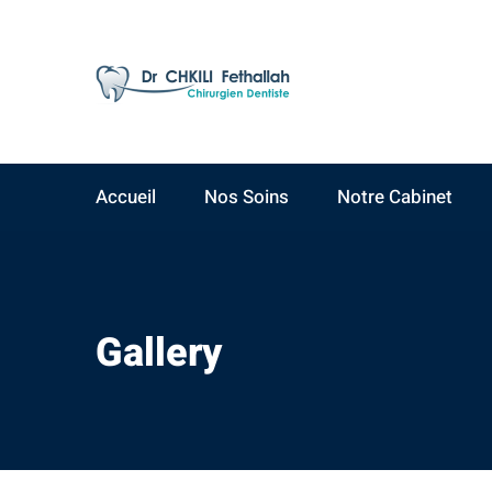
AV Yacoub El Mansour
09:00 - 19:00
Résidence Ahlam A,
Lundi - Samedi
3ème étage, N°15
Accueil
Nos Soins
Notre Cabinet
Gallery