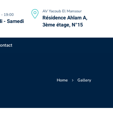
AV Yacoub El Mansour
 - 19:00
Résidence Ahlam A,
i - Samedi
3ème étage, N°15
ontact
Home
Gallery